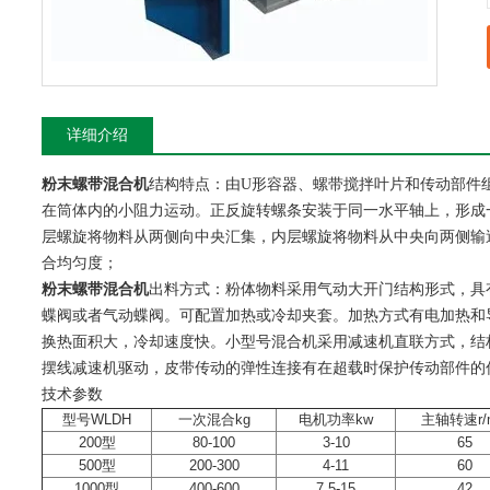
详细介绍
粉末螺带混合机
结构特点：由U形容器、螺带搅拌叶片和传动部件
在筒体内的小阻力运动。正反旋转螺条安装于同一水平轴上，形成
层螺旋将物料从两侧向中央汇集，内层螺旋将物料从中央向两侧输
合均匀度；
粉末螺带混合机
出料方式：粉体物料采用气动大开门结构形式，具
蝶阀或者气动蝶阀。可配置加热或冷却夹套。加热方式有电加热和
换热面积大，冷却速度快。小型号混合机采用减速机直联方式，结
摆线减速机驱动，皮带传动的弹性连接有在超载时保护传动部件的
技术参数
型号WLDH
一次混合kg
电机功率kw
主轴转速r/m
200型
80-100
3-10
65
500型
200-300
4-11
60
1000型
400-600
7.5-15
42