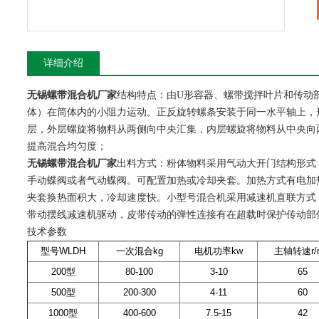
详细介绍
无锡螺带混合机厂家
结构特点：由U形容器、螺带搅拌叶片和传动
体）在筒体内的小阻力运动。正反旋转螺条安装于同一水平轴上，
层，外层螺旋将物料从两侧向中央汇集，内层螺旋将物料从中央向
提高混合均匀度；
无锡螺带混合机厂家
出料方式：粉体物料采用气动大开门结构形式
手动蝶阀或者气动蝶阀。可配置加热或冷却夹套。加热方式有电加
夹套换热面积大，冷却速度快。小型号混合机采用减速机直联方式
带动摆线减速机驱动，皮带传动的弹性连接有在超载时保护传动部
技术参数
型号WLDH
一次混合kg
电机功率kw
主轴转速r/m
200型
80-100
3-10
65
500型
200-300
4-11
60
1000型
400-600
7.5-15
42