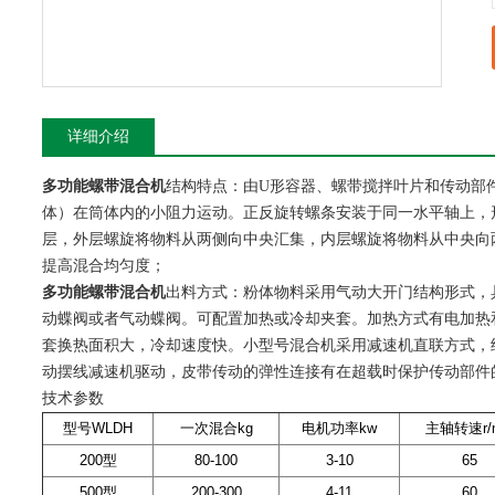
详细介绍
多功能螺带混合机
结构特点：由U形容器、螺带搅拌叶片和传动部
体）在筒体内的小阻力运动。正反旋转螺条安装于同一水平轴上，
层，外层螺旋将物料从两侧向中央汇集，内层螺旋将物料从中央向
提高混合均匀度；
多功能螺带混合机
出料方式：粉体物料采用气动大开门结构形式，
动蝶阀或者气动蝶阀。可配置加热或冷却夹套。加热方式有电加热
套换热面积大，冷却速度快。小型号混合机采用减速机直联方式，
动摆线减速机驱动，皮带传动的弹性连接有在超载时保护传动部件
技术参数
型号WLDH
一次混合kg
电机功率kw
主轴转速r/m
200型
80-100
3-10
65
500型
200-300
4-11
60