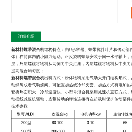
详细介绍
新材料螺带混合机
结构特点：由U形容器、螺带搅拌叶片和传动部
体）在筒体内的小阻力运动。正反旋转螺条安装于同一水平轴上，
层，外层螺旋将物料从两侧向中央汇集，内层螺旋将物料从中央向
提高混合均匀度；
新材料螺带混合机
出料方式：粉体物料采用气动大开门结构形式，
动蝶阀或者气动蝶阀。可配置加热或冷却夹套。加热方式有电加热
套换热面积大，冷却速度快。小型号混合机采用减速机直联方式，
动摆线减速机驱动，皮带传动的弹性连接有在超载时保护传动部件
技术参数
型号WLDH
一次混合kg
电机功率kw
主轴转速r/m
200型
80-100
3-10
65
500型
200-300
4-11
60