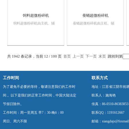
饲料超微粉碎机
蚕蛹超微粉碎机
饲料超微粉碎机由主机、辅
蚕蛹超微粉碎机由主机、辅
机、电控箱三个部分组成，具
机、电控箱三个部分组成，具
有风选式、无筛、无网、粒度
有风选式、无筛、无网、粒度
大小均匀等多种性能，生产过
大小均匀等多种性能，生产过
程连续进行。该机在粉碎作业
程连续进行。该机在粉碎作业
时主机不升温，可粉碎各种热
时主机不升温，可粉碎各种热
共 1942 条记录，当前 12 / 100 页
首页
上一页
下一页
末页
跳转到第
敏性物料。其综合性能已达到
敏性物料。其综合性能已达到
较高水平，该机广泛运...
较高水平，该机广泛运...
工作时间
联系方式
为了避免不必要的等待，敬请注意我们的工作时
地址：江苏省江阴市祝塘
间 。以下是我们的正常工作时间，中国大陆法定
联系人：施海艳
节假日除外。
传真：86-0510-86383853
工作时间：周一至周五 早7：30-晚6：00
联系QQ：1191612667
周日、周六不限
邮箱：xiangdajx@foxmail