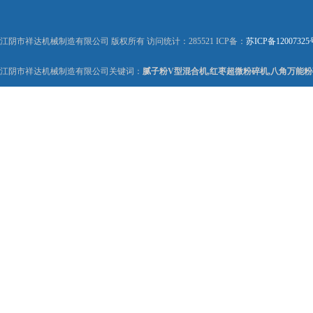
江阴市祥达机械制造有限公司 版权所有 访问统计：285521 ICP备：
苏ICP备12007325
江阴市祥达机械制造有限公司关键词：
腻子粉V型混合机,红枣超微粉碎机,八角万能