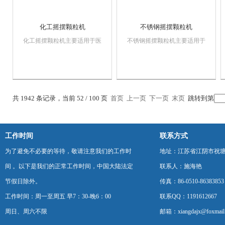
化工摇摆颗粒机
不锈钢摇摆颗粒机
化工摇摆颗粒机主要适用于医
不锈钢摇摆颗粒机主要适用于
药、化工、食品等工业中制造
医药、化工、食品等工业中制
各种规格的颗粒，烘干后成各
造各种规格的颗粒，烘干后成
种成型制品，该机亦可用于粉
各种成型制品，该机亦可用于
碎凝结成块状的干料，所有物
粉碎凝结成块状的干料，所有
料接触处均采用不锈钢材料制
物料接触处均采用不锈钢材料
共 1942 条记录，当前 52 / 100 页
首页
上一页
下一页
末页
跳转到第
作。整机结构紧凑，外型美观
制作。整机结构紧凑，外型美
大方，清洗方便，操...
观大方，清洗方便，...
工作时间
联系方式
为了避免不必要的等待，敬请注意我们的工作时
地址：江苏省江阴市祝塘
间 。以下是我们的正常工作时间，中国大陆法定
联系人：施海艳
节假日除外。
传真：86-0510-86383853
工作时间：周一至周五 早7：30-晚6：00
联系QQ：1191612667
周日、周六不限
邮箱：xiangdajx@foxmail